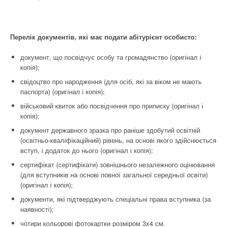
Перелік документів, які має подати абітурієнт особисто:
документ, що посвідчує особу та громадянство (оригінал і
копія);
свідоцтво про народження (для осіб, які за віком не мають
паспорта) (оригінал і копія);
військовий квиток або посвідчення про приписку (оригінал і
копія);
документ державного зразка про раніше здобутий освітній
(освітньо-кваліфікаційний) рівень, на основі якого здійснюється
вступ, і додаток до нього (оригінал і копія);
сертифікат (сертифікати) зовнішнього незалежного оцінювання
(для вступників на основі повної загальної середньої освіти)
(оригінал і копія);
документи, які підтверджують спеціальні права вступника (за
наявності);
чотири кольорові фотокартки розміром 3х4 см.