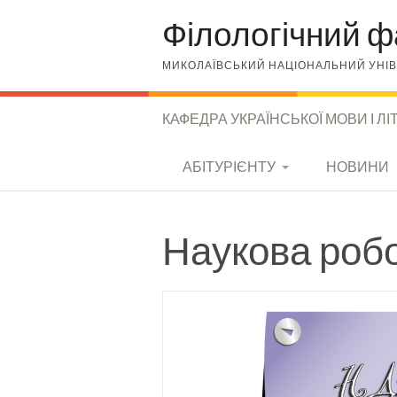
Skip to content
Філологічний ф
МИКОЛАЇВСЬКИЙ НАЦІОНАЛЬНИЙ УНІВЕ
КАФЕДРА УКРАЇНСЬКОЇ МОВИ І Л
КАФЕДРА УКРАЇНСЬКОЇ
АБІТУРІЄНТУ
НОВИНИ
МОВИ І ЛІТЕРАТУРИ
СПЕЦІАЛЬНОСТІ
Наукова роб
УМОВИ ВСТУПУ
МОЖЛИВОСТІ
ПРАЦЕВЛАШТУВАН
НЯ