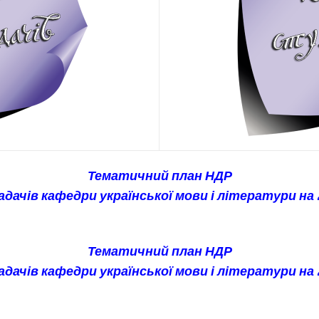
НДР СТУДЕНТІВ
ПАРТНЕРСТВО
#553 (БЕЗ НАЗВИ)
НОМЕНКЛАТУРА
ГУРДУЗ АНДРІЙ
ІВАНОВИЧ
ХРОНІКА ПОДІЙ
#542 (БЕЗ НАЗВИ)
АБІТУРІЄНТУ
КОРНІЄНКО ІРИНА
АНАТОЛІЇВНА
Тематичний план НДР
адачів кафедри української мови і літератури на 20
МХИТАРЯН ОЛЬГА
ДМИТРІВНА
РОДІОНОВА ІННА
Тематичний план НДР
ГРИГОРІВНА
адачів кафедри української мови і літератури на 20
#558 (БЕЗ НАЗВИ)