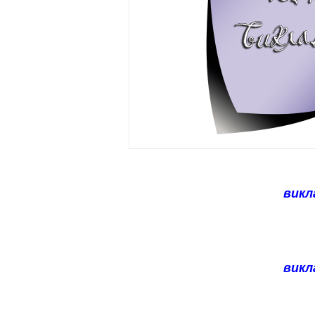
викл
викл