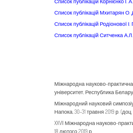
Список публікацій Корнієнко І. А.
Список публікацій Мхитарян О. 
Список публікацій Родіонової І. Г
Список публікацій Ситченка А.Л.
Міжнародна науково-практична к
університет, Республика Беларусь,
Міжнародний науковий симпозіум 
Напока, 30–31 травня 2019 р. (доц. 
XXVII Міжнародна науково-практи
18 лютого 2019 р.