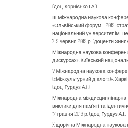
(доц. Корнієнко І.А.).
ІІІ Міжнародна наукова конфере
«Ольвійський форум – 2019: стр
національний університет ім. Пе
7-9 червня 2019 р. (доценти Зиняков
Міжнародна наукова конференція 
дискурсах», Київський націонал
V Міжнародна наукова конференц
(«Міжкультурний діалог»)», Харків
(доц. Гурдуз А.І.).
Міжнародна міждисциплінарна н
виклики для пам’яті та ідентичн
17 травня 2019 р. (доц. Гурдуз А.І.).
X щорічна Міжнародна наукова ко