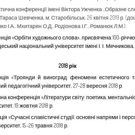
актична конференції імені Віктора Ужченка „Образне с
араса Шевченка, м. Старобільськ, 26 квітня 2019 р. (доц
ко І.А., Мхитарян О.Д., Родіонова І.Г., Романюк Л.М.).
ція «Орбіти художнього слова», присвячена 100-річчю
ський національний університет імені І. І. Мечникова, 4
2018 рік
ія «Троянди й виноград: феномени естетичного та
й педагогічний університет, 27–28 вересня 2018 р.
на конференція «Літератури світу: поетика, ментальніс
тет, 19 жовтня 2018 р.
я «Сучасні славістичні студії: основні напрями і пер
ситет, 15–26 травня 2018 р.