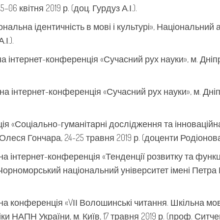
–06 квітня 2019 р. (доц. Гурдуз А.І.).
льна ідентичність в мові і культурі», Національний ав
І.).
інтернет-конференція «Сучасний рух науки», м. Дніпро,
а інтернет-конференція «Сучасний рух науки», м. Дніпро
 «Соціально-гуманітарні дослідження та інноваційна
леся Гончара, 24-25 травня 2019 р. (доценти Родіонова 
а інтернет-конференція «Тенденції розвитку та функц
Чорноморський національний університет імені Петра Мо
а конференція «VІІ Волошинські читання. Шкільна мов
ки НАПН України, м. Київ, 17 травня 2019 р. (проф. Ситче