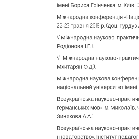
імені Бориса Грінченка, м. Київ, 05
Міжнародна конференція «Націона
22-23 травня 2019 р. (доц. Гурдуз А.
V Міжнародна науково-практична 
Родіонова І.Г.).
VII Міжнародна науково-практичн
Мхитарян О.Д.).
Міжнародна наукова конференція
національний університет імені О
Всеукраїнська науково-практичн
германських мов», м. Миколаїв, 
Зинякова А.А.).
Всеукраїнська науково-практичн
і новаторство», Інститут педагогі