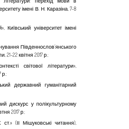
 літератури: перехід мови в
ситету імені В. Н. Каразіна, 7-8
», Київський університет імені
аснування Південнослов’янського
21-22 квітня 2017 р.;
нтексті світової літератури»,
р.;
ьський державний гуманітарний
ий дискурс у полікультурному
ня 2017 р.;
т.» (ІІ Мішуковські читання),