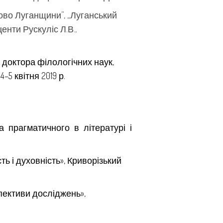
лово Луганщини”, „Луганський
енти Рускуліс Л.В.,
 доктора філологічних наук,
–5 квітня 2019 р.
 прагматичного в літературі і
ть і духовність», Криворізький
спективи досліджень»,