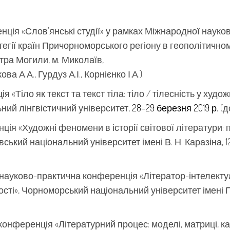
нція «Слов’янські студії» у рамках Міжнародної науко
атегії країн Причорноморського регіону в геополітичн
тра Могили, м. Миколаїв,
а А.А., Гурдуз А.І., Корнієнко І.А.).
«Тіло як текст та текст тіла: тіло / тілесність у худ
ьний лінгвістичний університет,
28–29 березня 2019 р.
(до
ія «Художні феномени в історії світової літератури:
ський національний університет імені В. Н. Каразіна, 12–
ауково-практична конференція «Літератор-інтелектуа
ості», Чорноморський національний університет імені 
нференція «Літературний процес: моделі, матриці, кат