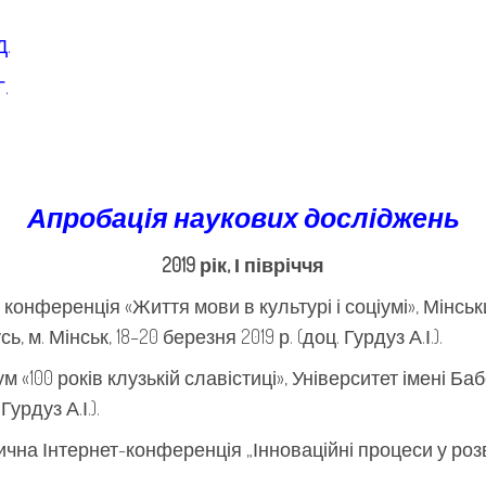
Д.
.
Апробація наукових досліджень
2019 рік, І півріччя
онференція «Життя мови в культурі і соціумі», Мінсь
 м. Мінськ, 18–20 березня 2019 р. (доц. Гурдуз А.І.).
«100 років клузькій славістиці», Університет імені Ба
Гурдуз А.І.).
чна Інтернет-конференція „Інноваційні процеси у розви