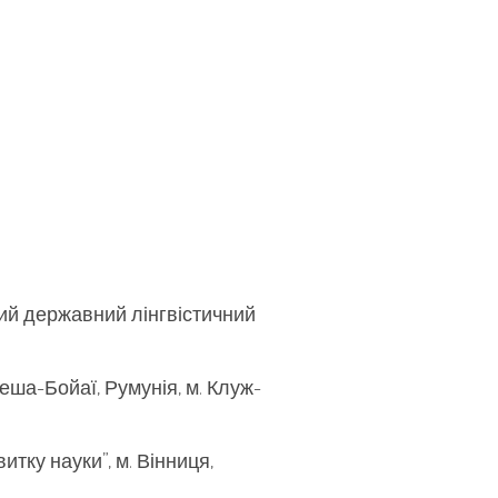
кий державний лінгвістичний
беша-Бойаї, Румунія, м. Клуж-
тку науки”, м. Вінниця,