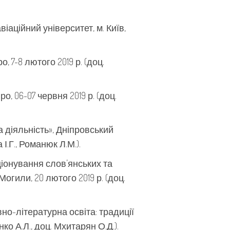
іаційний університет, м. Київ,
 7-8 лютого 2019 р. (доц.
, 06-07 червня 2019 р. (доц.
 діяльність», Дніпровський
І.Г., Романюк Л.М.).
іонування слов’янських та
гили, 20 лютого 2019 р. (доц.
но-літературна освіта: традиції
нко А.Л., доц. Мхитарян О.Д.).