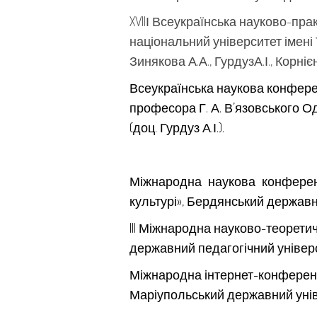
XVIIІ Всеукраїнська науково-пр
національний університет імені Т
Зинякова А.А., ГурдузА.І., Корнієн
Всеукраїнська наукова конферен
професора Г. А. В’язовського Оде
(доц. Гурдуз А.І.).
Міжнародна наукова конференц
культурі», Бердянський державни
III Міжнародна науково-теоретич
державний педагогічний універси
Міжнародна інтернет-конференці
Маріупольський державний універ