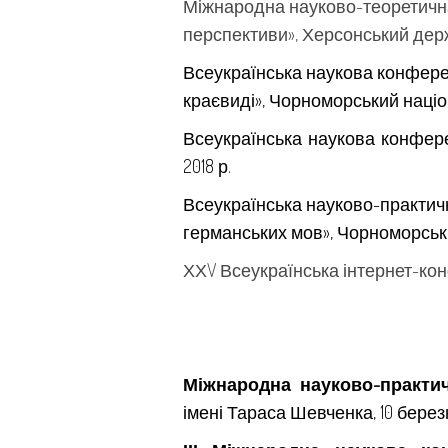
Міжнародна науково-теоретична 
перспективи», Херсонський держа
Всеукраїнська наукова конференц
краєвиді», Чорноморський націон
Всеукраїнська наукова конфере
2018 р.
Всеукраїнська науково-практичн
германських мов», Чорноморський
ХХV Всеукраїнська інтернет-конф
Міжнародна науково-практи
імені Тараса Шевченка, 10 березня