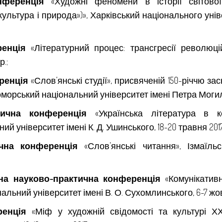
нференція
«Художні феномени в історії світової
льтура і природа»)», Харківський національного універ
ренція
«Літературний процес: трансгресії революцій
р.;
еренція
«Слов’янські студії», присвяченій 150-річчю з
орський національний університет імені Петра Могили, 
етична конференція
«Українська література в ко
 університет імені К. Д. Ушинського, 18-20 травня 2017 
ична конференція
«Слов’янські читання», Ізмаїл
на науково-практична конференція
«Комунікативн
льний університет імені В. О. Сухомлинського, 6-7 жовт
ренція
«Міф у художній свідомості та культурі ХХ с