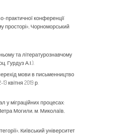
во-практичної конференції
ому просторі», Чорноморський
ожньому та літературознавчому
ц. Гурдуз А.І.).
 перехід мови в письменництво
13 квітня 2019 р.
л у міграційних процесах:
Петра Могили, м. Миколаїв,
егорії», Київський університет