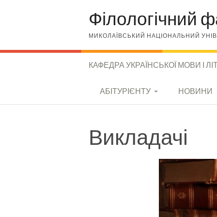
Skip to content
Філологічний ф
МИКОЛАЇВСЬКИЙ НАЦІОНАЛЬНИЙ УНІВЕ
КАФЕДРА УКРАЇНСЬКОЇ МОВИ І Л
КАФЕДРА УКРАЇНСЬКОЇ
АБІТУРІЄНТУ
НОВИНИ
МОВИ І ЛІТЕРАТУРИ
СПЕЦІАЛЬНОСТІ
Викладачі
УМОВИ ВСТУПУ
МОЖЛИВОСТІ
ПРАЦЕВЛАШТУВАН
НЯ