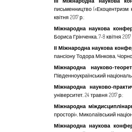
ІІІ Міжнародна наукова ко
письменництво («Екоцентризм: ку
квітня 2017 р.;
Міжнародна наукова конфе
Бориса Грінченка, 7-8 квітня 2017 
ІІ Міжнародна наукова конф
пансіону Тодора Мінкова, Чорном
Міжнародна науково-теор
Південноукраїнський національний
Міжнародна науково-практ
університет, 24 травня 2017 р.;
Міжнародна міждисциплінар
просторі», Миколаївський націона
Міжнародна наукова конфе