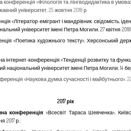
конференція «Філологія та лінгводидактика в умовах 
вний університет, 25 жовтня 2018 р.
ія «Літератор-емігрант і мандрівник: свідомість, іден
альний університет імені Петра Могили, 27 квітня 2018 
нція «Поетика художнього тексту», Херсонський держа
а інтернет-конференція «Тенденції розвитку та функц
 національний університет імені Петра Могили, 14 бер
еренція «Наукова думка сучасності і майбутнього», 22 
2017 рік
чна конференція
«Всесвіт Тараса Шевченка», Київс
 2017 р.;