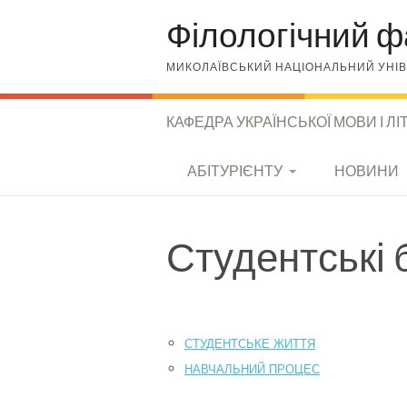
Skip to content
Філологічний ф
МИКОЛАЇВСЬКИЙ НАЦІОНАЛЬНИЙ УНІВЕ
КАФЕДРА УКРАЇНСЬКОЇ МОВИ І Л
КАФЕДРА УКРАЇНСЬКОЇ
АБІТУРІЄНТУ
НОВИНИ
МОВИ І ЛІТЕРАТУРИ
СПЕЦІАЛЬНОСТІ
Студентські 
УМОВИ ВСТУПУ
МОЖЛИВОСТІ
ПРАЦЕВЛАШТУВАН
СТУДЕНТСЬКЕ ЖИТТЯ
НЯ
НАВЧАЛЬНИЙ ПРОЦЕС