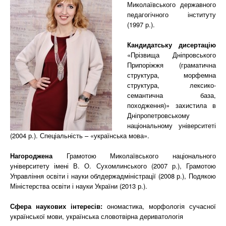
Миколаївського державного
педагогічного інституту
(1997 р.).
Кандидатську дисертацію
«Прізвища Дніпровського
Припоріжжя (граматична
структура, морфемна
структура, лексико-
семантична база,
походження)» захистила в
Дніпропетровському
національному університеті
(2004 р.). Спеціальність – «українська мова».
Нагороджена
Грамотою Миколаївського національного
університету імені В. О. Сухомлинського (2007 р.), Грамотою
Управління освіти і науки облдержадміністрації (2008 р.), Подякою
Міністерства освіти і науки України (2013 р.).
Сфера наукових інтересів:
ономастика, морфологія сучасної
української мови, українська словотвірна дериватологія